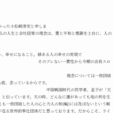
かった小松崎淳史と申しま
理念は、愛と平和と感謝を土台に、人の
げ・和をつくる」です。
になること。縁ある人の幸せの実現で
一貫性から今期の会長スロ
ついては一致団結
のはないと心底、念っているからです。
哲学者、孟子が「天
」と伝っています。天の時、どんなに運があっても地の利を生
も一致団結した人の心と力人の和(輪)には及ばないという解
が在る世界的奉仕団体だと思っております。だからこそ、ライ