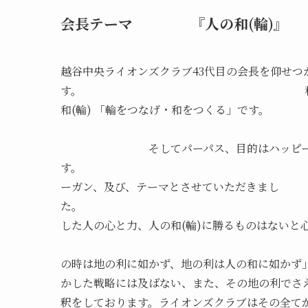
会長テーマ 『人の和(輪)』
越谷中央ライオンズクラブ43代目の会長を仰せつ
す。 私の人生と会社経営の
和(輪) 「輪をつな
そしてパーパス、目的はハッピー、幸せ
す。 そのブレない
ーガン、及び、テーマとさせていただきまし
た。 理念に
した人の心と力、人の和(輪)に勝るも
中国戦国時代の
の時は地の利に如かず、地の利は人の和に如かず
かした戦略には及ばない、また、その地の利でさえ
釈をしております。ライオンズクラブはその全て