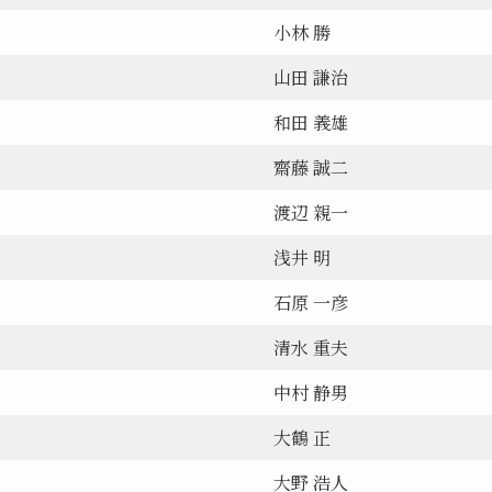
小林 勝
山田 謙治
和田 義雄
齋藤 誠二
渡辺 親一
浅井 明
石原 一彦
清水 重夫
中村 静男
大鶴 正
大野 浩人