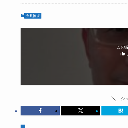
会長挨拶
この
シ