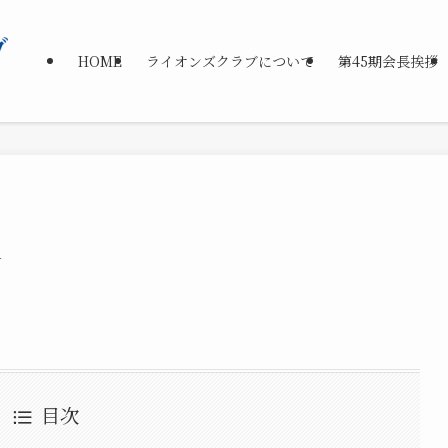
HOME
ライオンズクラブについて
第45期会長挨拶
史
目次