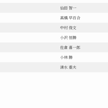
仙田 智一
高橋 早百合
中村 俊文
小沢 恒勝
佐倉 喜一郎
小林 勝
清水 重夫